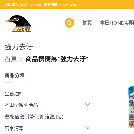
跳
客服電話:(04)8290006 | 營業時間:9:00~18:00
至
內
首頁
本田HONDA專
容
強力去汙
首頁
/
商品標籤為 “強力去汙”
商品分類
金屬油桶
本田全系列產品
農機.園藝引擎保養.維護用品
居家清潔