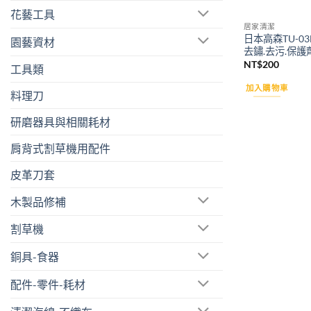
花藝工具
居家清潔
日本高森TU-03
園藝資材
去鏽.去污.保護
NT$
200
工具類
加入購物車
料理刀
研磨器具與相關耗材
肩背式割草機用配件
皮革刀套
木製品修補
割草機
銅具-食器
配件-零件-耗材