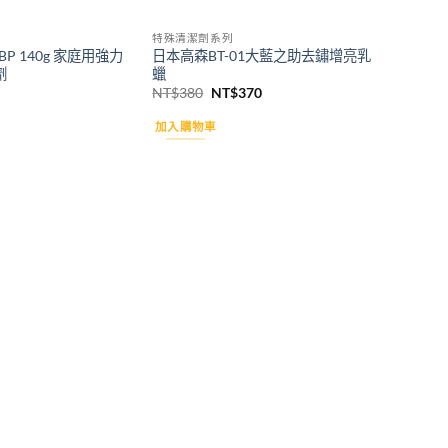
特殊清潔劑系列
BP 140g 家庭用強力
日本高森BT-01大藍之助去鏽增亮乳
劑
蠟
原
目
NT$
380
NT$
370
始
前
價
價
加入購物車
格：
格：
NT$380。
NT$370。