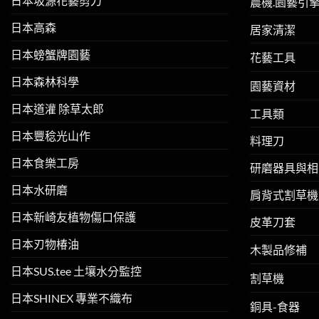
日本坂源花藝剪刀
農機.園藝引
日本高森
居家清潔
日本螃蟹牌園藝
花藝工具
日本森林科學
園藝資材
日本道灌 除草太郎
工具類
日本豐稔光山作
料理刀
日本食樂工房
研磨器具與相
日本水研磨
肩背式割草機
日本新崎友植物傷口保護
皮革刀套
日本刃物椿油
木製品修補
日本SUS.tee 土壤水分監控
割草機
日本SHINEX 專業不織布
銅具-食器