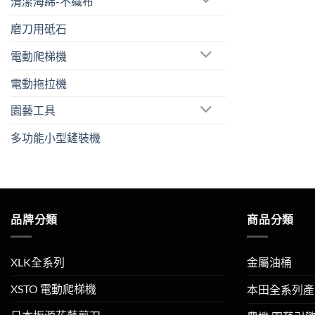
清潔海綿-不織布
磨刀用砥石
電動爬梯機
電動拖拉機
園藝工具
多功能小型鏟裝機
品牌分類
商品分類
XLK全系列
金屬油桶
XSTO 電動爬梯機
本田全系列產