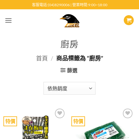
跳
客服電話:(04)8290006 | 營業時間:9:00~18:00
至
內
容
廚房
首頁
/
商品標籤為 “廚房”
篩選
特價
特價
Add to
Add to
wishlist
wishlist