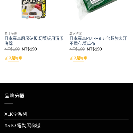
去汙海綿
居家清潔
日本高森廚房砧板.切菜板用清潔
日本高森PUT-HB 五倍超強去汙
海綿
不織布.菜瓜布
原
目
原
目
NT$
160
NT$
150
NT$
160
NT$
150
始
前
始
前
價
價
價
價
加入購物車
加入購物車
格：
格：
格：
格：
NT$160。
NT$150。
NT$160。
NT$150。
品牌分類
XLK全系列
XSTO 電動爬梯機