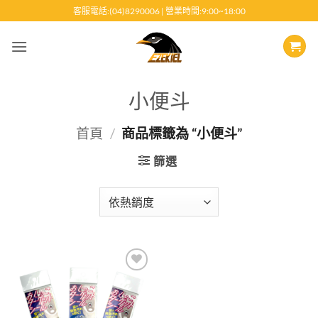
跳
客服電話:(04)8290006 | 營業時間:9:00~18:00
至
內
容
小便斗
首頁
/
商品標籤為 “小便斗”
篩選
Add to
wishlist