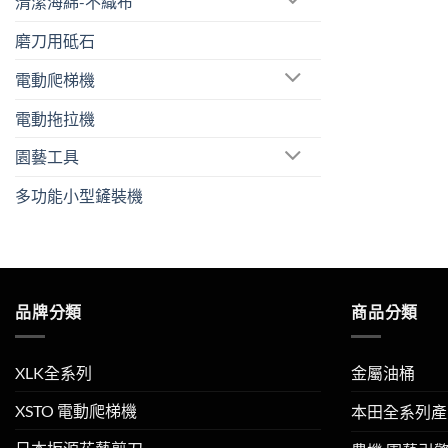
清潔海綿-不織布
磨刀用砥石
電動爬梯機
電動拖拉機
園藝工具
多功能小型鏟裝機
品牌分類
商品分類
XLK全系列
金屬油桶
XSTO 電動爬梯機
本田全系列產