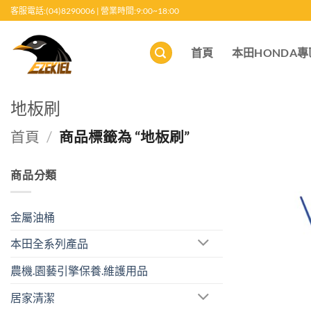
跳
客服電話:(04)8290006 | 營業時間:9:00~18:00
至
內
首頁
本田HONDA專
容
地板刷
首頁
/
商品標籤為 “地板刷”
商品分類
金屬油桶
本田全系列產品
農機.園藝引擎保養.維護用品
居家清潔