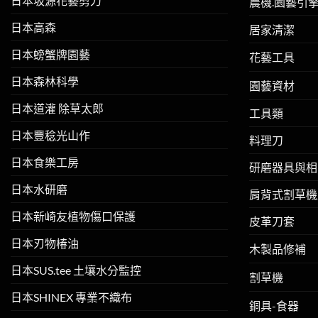
日本坂源花藝剪刀
農機.園藝引
日本高森
居家清潔
日本螃蟹牌園藝
花藝工具
日本森林科學
園藝資材
日本道灌 除草太郎
工具類
日本豐稔光山作
料理刀
日本食樂工房
研磨器具與相
日本水研磨
肩背式割草機
日本新崎友植物傷口保護
皮革刀套
日本刃物椿油
木製品修補
日本SUS.tee 土壤水分監控
割草機
日本SHINEX 專業不織布
銅具-食器