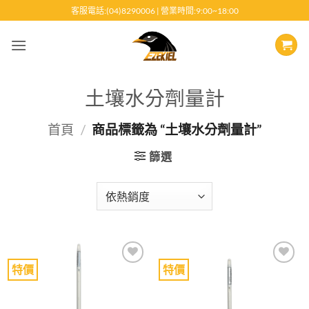
跳
客服電話:(04)8290006 | 營業時間:9:00~18:00
至
內
容
土壤水分劑量計
首頁
/
商品標籤為 “土壤水分劑量計”
篩選
特價
特價
Add to
Add to
wishlist
wishlist