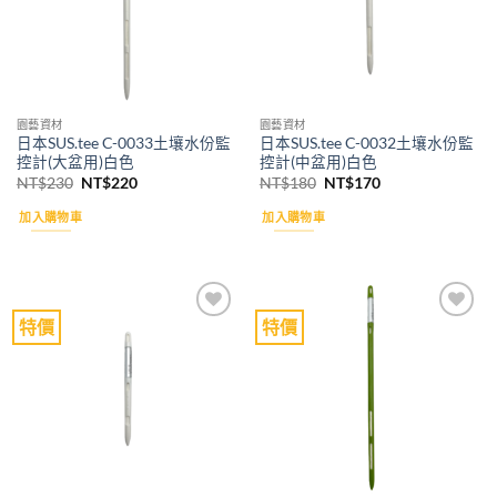
園藝資材
園藝資材
日本SUS.tee C-0033土壤水份監
日本SUS.tee C-0032土壤水份監
控計(大盆用)白色
控計(中盆用)白色
原
目
原
目
NT$
230
NT$
220
NT$
180
NT$
170
始
前
始
前
價
價
價
價
加入購物車
加入購物車
格：
格：
格：
格：
NT$230。
NT$220。
NT$180。
NT$170。
特價
特價
Add to
Add to
wishlist
wishlist