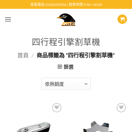
跳
客服電話:(04)8290006 | 營業時間:9:00~18:00
至
內
容
四行程引擎割草機
首頁
/
商品標籤為 “四行程引擎割草機”
篩選
Add to
Add to
wishlist
wishlist