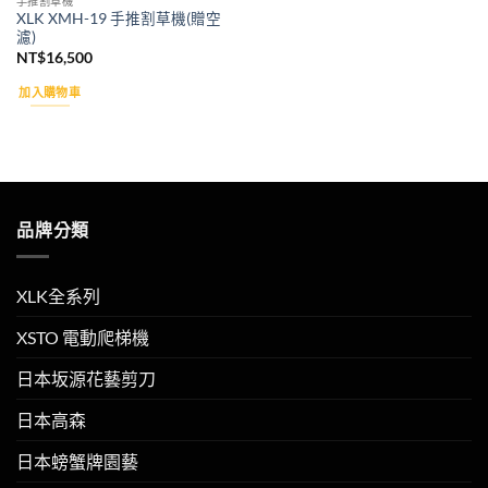
手推割草機
XLK XMH-19 手推割草機(贈空
濾)
NT$
16,500
加入購物車
品牌分類
XLK全系列
XSTO 電動爬梯機
日本坂源花藝剪刀
日本高森
日本螃蟹牌園藝