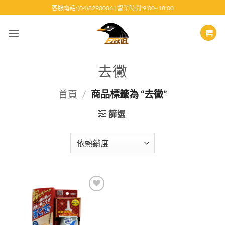
跳
客服電話:(04)8290006 | 營業時間:9:00~18:00
至
內
容
去黴
首頁
/
商品標籤為 “去黴”
篩選
Add to
wishlist