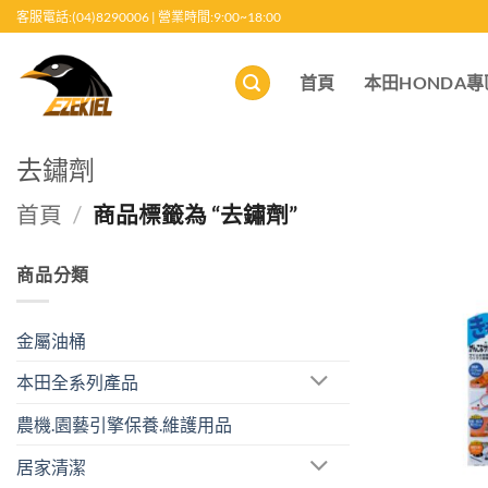
跳
客服電話:(04)8290006 | 營業時間:9:00~18:00
至
內
首頁
本田HONDA專
容
去鏽劑
首頁
/
商品標籤為 “去鏽劑”
商品分類
金屬油桶
本田全系列產品
農機.園藝引擎保養.維護用品
居家清潔