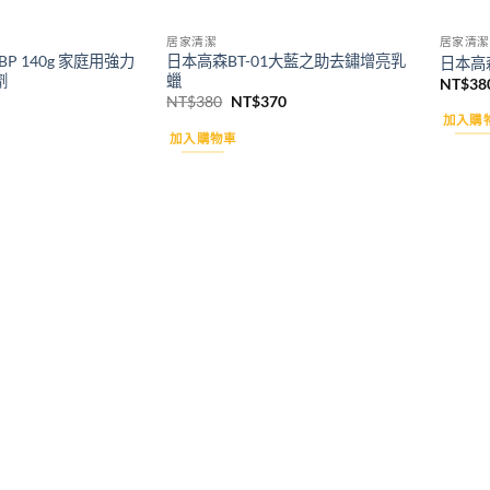
居家清潔
居家清潔
BP 140g 家庭用強力
日本高森BT-01大藍之助去鏽增亮乳
日本高森
劑
蠟
NT$
38
原
目
NT$
380
NT$
370
始
前
加入購
價
價
加入購物車
格：
格：
NT$380。
NT$370。