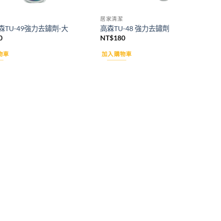
居家清潔
TU-49強力去鏽劑-大
高森TU-48 強力去鏽劑
0
NT$
180
物車
加入購物車