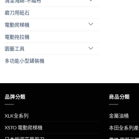
清潔海綿-不織布
磨刀用砥石
電動爬梯機
電動拖拉機
園藝工具
多功能小型鏟裝機
品牌分類
商品分類
XLK全系列
金屬油桶
XSTO 電動爬梯機
本田全系列產