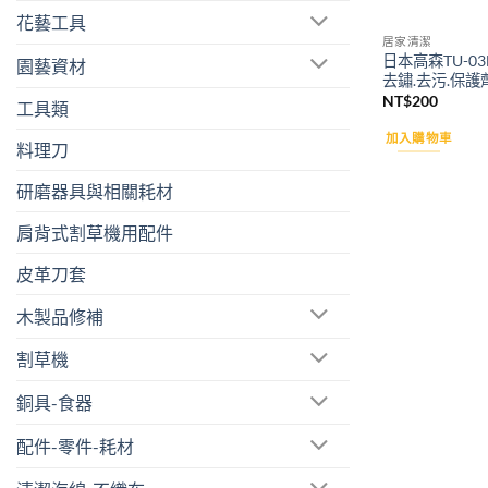
花藝工具
居家清潔
日本高森TU-03
園藝資材
去鏽.去污.保護
NT$
200
工具類
加入購物車
料理刀
研磨器具與相關耗材
肩背式割草機用配件
皮革刀套
木製品修補
割草機
銅具-食器
配件-零件-耗材