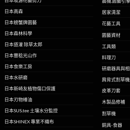
日本坂源花藝剪刀
農機.園藝引
日本高森
居家清潔
日本螃蟹牌園藝
花藝工具
日本森林科學
園藝資材
日本道灌 除草太郎
工具類
日本豐稔光山作
料理刀
日本食樂工房
研磨器具與相
日本水研磨
肩背式割草機
日本新崎友植物傷口保護
皮革刀套
日本刃物椿油
木製品修補
日本SUS.tee 土壤水分監控
割草機
日本SHINEX 專業不織布
銅具-食器