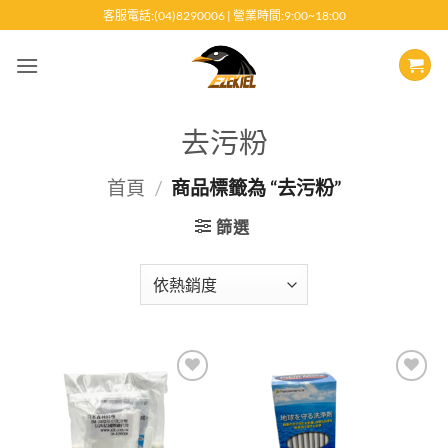
跳
客服電話:(04)8290006 | 營業時間:9:00~18:00
至
內
容
去污粉
首頁
/
商品標籤為 “去污粉”
篩選
Add to
Add to
wishlist
wishlist