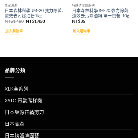
居家清潔
特殊清潔劑系列
日本森林科學 JM-20 強力除菌.
日本森林科學JM-20 強力除菌.
速效去污除油粉1kg
速效去污除油粉.單一包裝-10g
原
目
NT$
1,480
NT$
1,450
NT$
35
始
前
價
價
加入購物車
加入購物車
格：
格：
NT$1,480。
NT$1,450。
品牌分類
XLK全系列
XSTO 電動爬梯機
日本坂源花藝剪刀
日本高森
日本螃蟹牌園藝