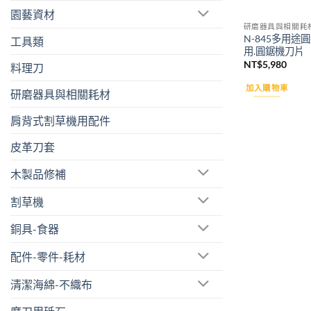
園藝資材
研磨器具與相關耗
N-845多用途
工具類
用.圓鋸機刀片
NT$
5,980
料理刀
加入購物車
研磨器具與相關耗材
肩背式割草機用配件
皮革刀套
木製品修補
割草機
銅具-食器
配件-零件-耗材
清潔海綿-不織布