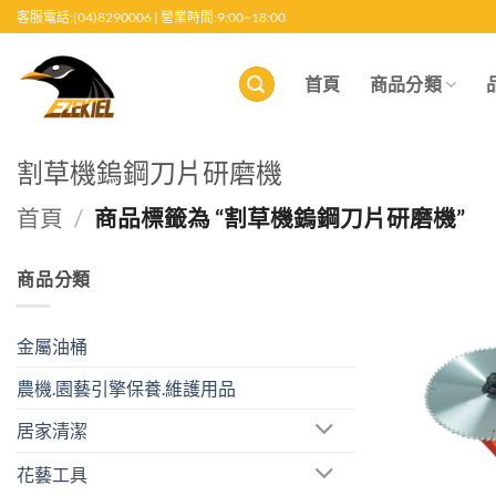
跳
客服電話:(04)8290006 | 營業時間:9:00~18:00
至
內
首頁
商品分類
容
割草機鎢鋼刀片研磨機
首頁
/
商品標籤為 “割草機鎢鋼刀片研磨機”
商品分類
金屬油桶
農機.園藝引擎保養.維護用品
居家清潔
花藝工具