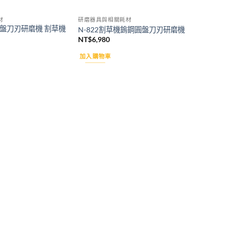
材
研磨器具與相關耗材
圓盤刀刃研磨機 割草機
N-822割草機鎢鋼圓盤刀刃研磨機
NT$
6,980
加入購物車