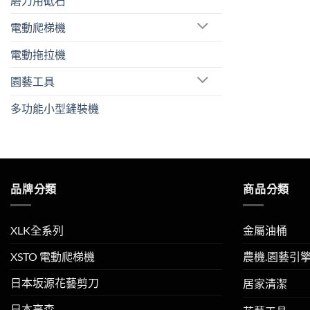
磨刀用砥石
電動爬梯機
電動拖拉機
園藝工具
多功能小型鏟裝機
品牌分類
商品分類
XLK全系列
金屬油桶
XSTO 電動爬梯機
農機.園藝引
日本坂源花藝剪刀
居家清潔
日本高森