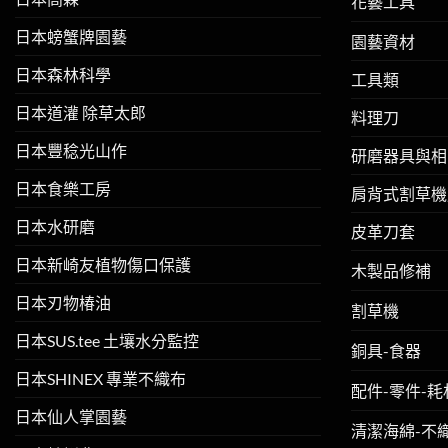
花藝工具
日本螃蟹牌園藝
園藝資材
日本森林科學
工具類
日本道灌 除草太郎
料理刀
日本豐稔光山作
研磨器具與相
日本食樂工房
肩背式割草機
日本水研磨
皮革刀套
日本新崎友植物傷口保護
木製品修補
日本刃物椿油
割草機
日本SUS.tee 土壤水分監控
銅具-食器
日本SHINEX 專業不織布
配件-零件-耗
日本仙人掌園藝
清潔海綿-不