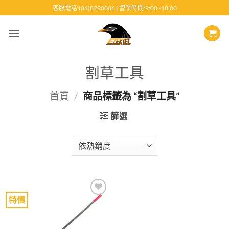
跳
客服電話:(04)8290006 | 營業時間:9:00~18:00
至
內
容
割草工具
首頁
/
商品標籤為 “割草工具”
篩選
特價
Add to
wishlist