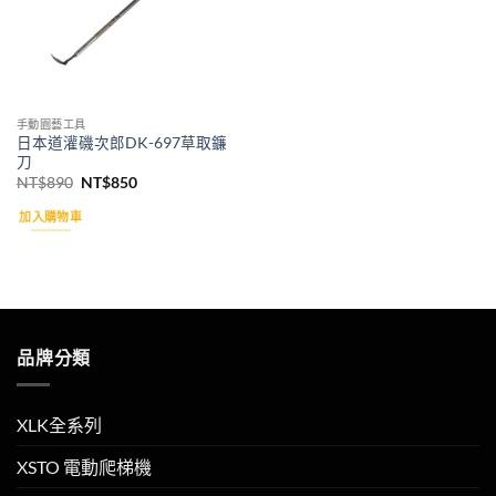
手動園藝工具
日本道灌磯次郎DK-697草取鐮
刀
原
目
NT$
890
NT$
850
始
前
價
價
加入購物車
格：
格：
NT$890。
NT$850。
品牌分類
XLK全系列
XSTO 電動爬梯機