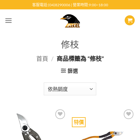
跳
客服電話:(04)8290006 | 營業時間:9:00~18:00
至
內
容
修枝
首頁
/
商品標籤為 “修枝”
篩選
特價
Add to
Add to
wishlist
wishlist