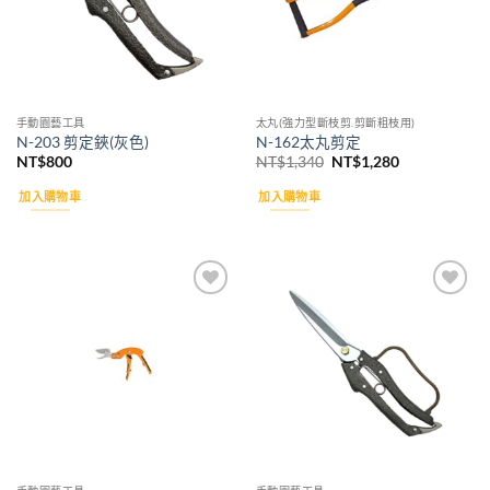
手動園藝工具
太丸(強力型斷枝剪.剪斷粗枝用)
N-203 剪定鋏(灰色)
N-162太丸剪定
原
目
NT$
800
NT$
1,340
NT$
1,280
始
前
價
價
加入購物車
加入購物車
格：
格：
NT$1,340。
NT$1,280。
Add to
Add to
wishlist
wishlist