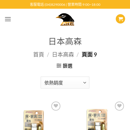
跳
客服電話:(04)8290006 | 營業時間:9:00~18:00
至
內
容
日本高森
首頁
/
日本高森
/
頁面 9
篩選
Add to
Add to
wishlist
wishlist