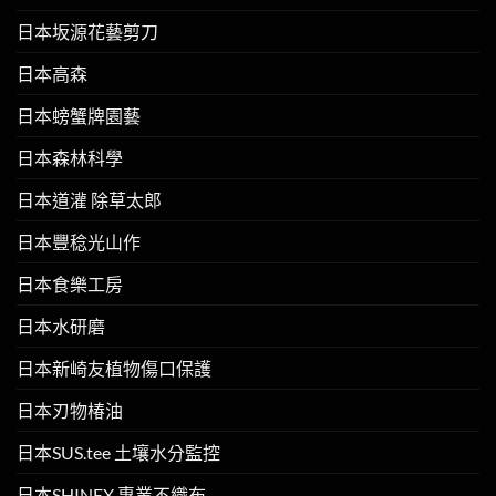
日本坂源花藝剪刀
日本高森
日本螃蟹牌園藝
日本森林科學
日本道灌 除草太郎
日本豐稔光山作
日本食樂工房
日本水研磨
日本新崎友植物傷口保護
日本刃物椿油
日本SUS.tee 土壤水分監控
日本SHINEX 專業不織布