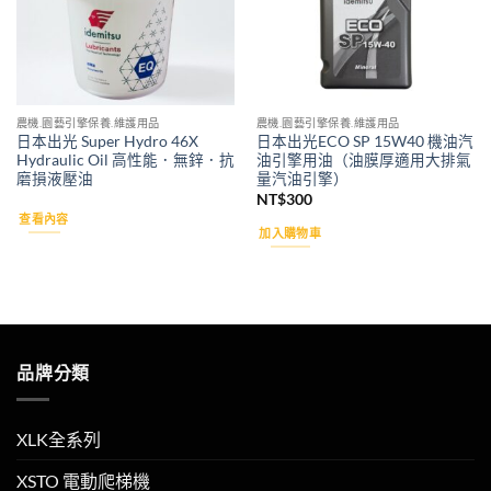
農機.園藝引擎保養.維護用品
農機.園藝引擎保養.維護用品
日本出光 Super Hydro 46X
日本出光ECO SP 15W40 機油汽
Hydraulic Oil 高性能．無鋅．抗
油引擎用油（油膜厚適用大排氣
磨損液壓油
量汽油引擎）
NT$
300
查看內容
加入購物車
品牌分類
XLK全系列
XSTO 電動爬梯機