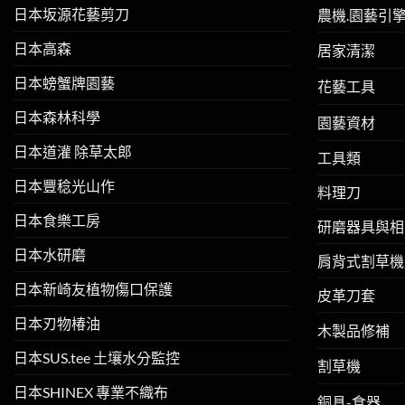
日本坂源花藝剪刀
農機.園藝引
日本高森
居家清潔
日本螃蟹牌園藝
花藝工具
日本森林科學
園藝資材
日本道灌 除草太郎
工具類
日本豐稔光山作
料理刀
日本食樂工房
研磨器具與相
日本水研磨
肩背式割草機
日本新崎友植物傷口保護
皮革刀套
日本刃物椿油
木製品修補
日本SUS.tee 土壤水分監控
割草機
日本SHINEX 專業不織布
銅具-食器