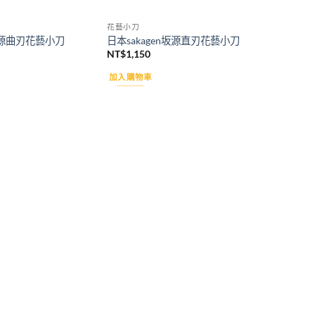
花藝小刀
n坂源曲刃花藝小刀
日本sakagen坂源直刃花藝小刀
NT$
1,150
加入購物車