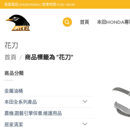
跳
客服電話:(04)8290006 | 營業時間:9:00~18:00
至
內
首頁
本田HONDA專
容
花刀
首頁
/
商品標籤為 “花刀”
商品分類
金屬油桶
本田全系列產品
農機.園藝引擎保養.維護用品
居家清潔