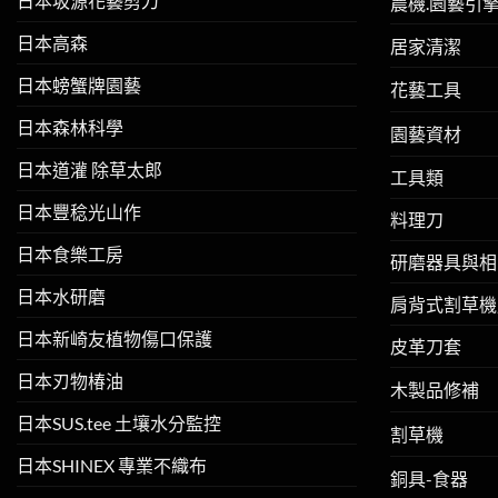
日本坂源花藝剪刀
農機.園藝引
日本高森
居家清潔
日本螃蟹牌園藝
花藝工具
日本森林科學
園藝資材
日本道灌 除草太郎
工具類
日本豐稔光山作
料理刀
日本食樂工房
研磨器具與相
日本水研磨
肩背式割草機
日本新崎友植物傷口保護
皮革刀套
日本刃物椿油
木製品修補
日本SUS.tee 土壤水分監控
割草機
日本SHINEX 專業不織布
銅具-食器