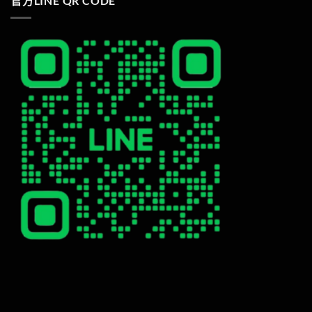
官方LINE QR CODE